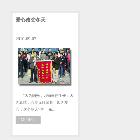
爱心改变冬天
2010-09-07
“因为阳光，万物蓬勃生长；因
为真情，心灵无须蛮荒；因为爱
心，这个冬天‘他’、 &...
MORE+