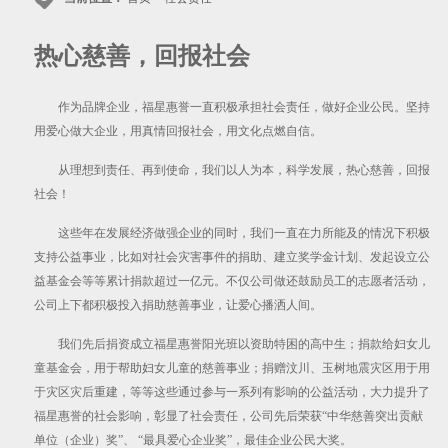
热心慈善，回报社会
作为品牌企业，福星惠誉一直积极承担社会责任，做好企业公民。坚持
用爱心做大企业，用真情回报社会，用文化点燃自信。
从理想到责任、再到使命，我们以人为本，科学发展，热心慈善，回报
社会！
这些年在发展经济做强企业的同时，我们一直在力所能及的情况下积极
支持公益事业，比如对社会灾害事件的捐助、建立奖学金计划、发起设立公
益基金会等等累计捐款超过一亿元。不仅公司做还鼓励员工的志愿者活动，
公司上下都积极投入捐助慈善事业，让爱心播洒人间。
我们先后捐资成立福星惠誉阳光班以资助特困的高中生；捐款给妇女儿
童基金会，用于帮助妇女儿童的慈善事业；捐赠汶川、玉树地震灾区用于用
于灾区灾后重建，等等这些通过参与一系列有影响的公益活动，大力提升了
福星惠誉的社会影响，彰显了社会责任，公司先后荣获“中华慈善突出贡献
单位（企业）奖”、 “最具爱心企业奖”，最佳企业公民大奖。