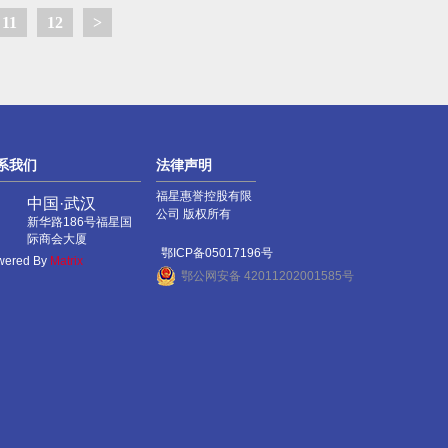
11
12
>
系我们
法律声明
福星惠誉控股有限
中国·武汉
公司 版权所有
新华路186号福星国
际商会大厦
鄂ICP备05017196号
wered By
Matrix
鄂公网安备 42011202001585号