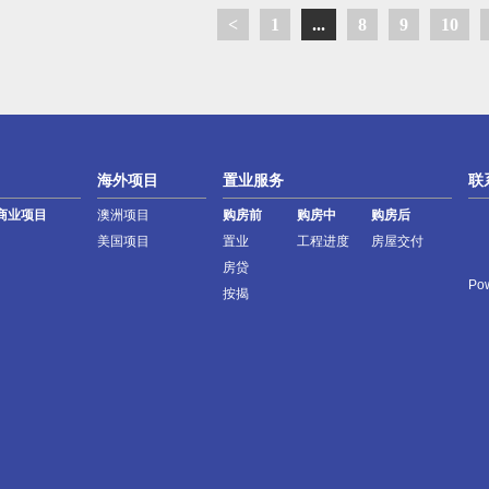
<
1
...
8
9
10
海外项目
置业服务
联
商业项目
澳洲项目
购房前
购房中
购房后
美国项目
置业
工程进度
房屋交付
房贷
Po
按揭