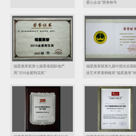
爱心企业”荣誉称号
福星惠誉获第七届香港国际地产
福星惠誉获第九届中国光谷国
周“2010金紫荆花奖”
技艺术界黄鹤银奖“福星惠誉”