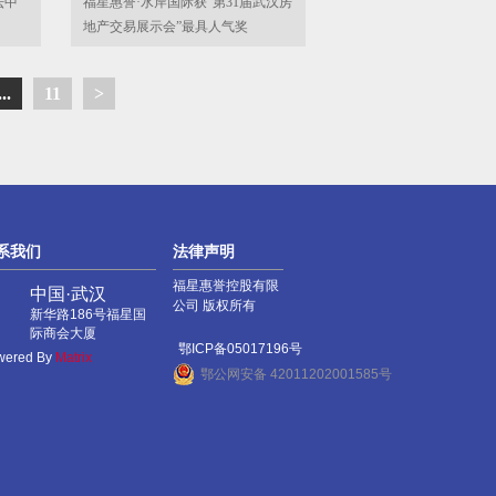
坛中
福星惠誉·水岸国际获“第31届武汉房
地产交易展示会”最具人气奖
...
11
>
系我们
法律声明
福星惠誉控股有限
中国·武汉
公司 版权所有
新华路186号福星国
际商会大厦
鄂ICP备05017196号
wered By
Matrix
鄂公网安备 42011202001585号