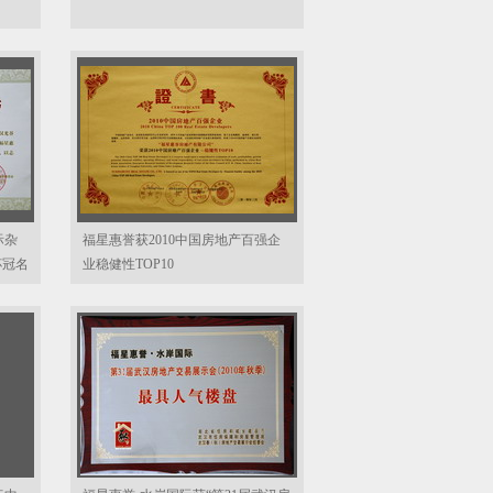
际杂
福星惠誉获2010中国房地产百强企
杯冠名
业稳健性TOP10