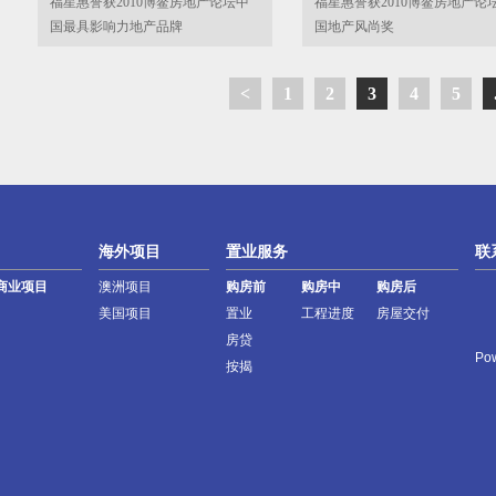
福星惠誉获2010博鳌房地产论坛中
福星惠誉获2010博鳌房地产论
国最具影响力地产品牌
国地产风尚奖
<
1
2
3
4
5
海外项目
置业服务
联
商业项目
澳洲项目
购房前
购房中
购房后
美国项目
置业
工程进度
房屋交付
房贷
Po
按揭